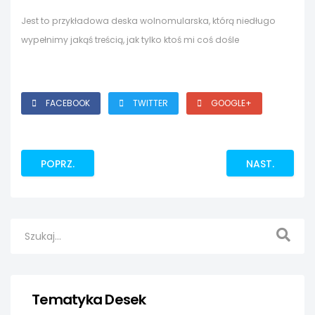
Jest to przykładowa deska wolnomularska, którą niedługo
wypełnimy jakąś treścią, jak tylko ktoś mi coś dośle
FACEBOOK
TWITTER
GOOGLE+
POPRZ.
NAST.
Tematyka Desek